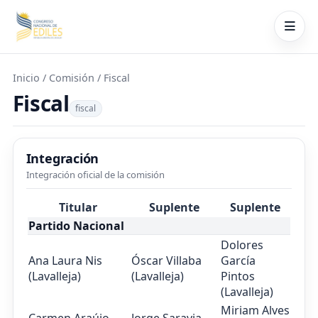
Inicio
/ Comisión / Fiscal
Fiscal
fiscal
Integración
Integración oficial de la comisión
Titular
Suplente
Suplente
Partido Nacional
Dolores
Ana Laura Nis
Óscar Villaba
García
(Lavalleja)
(Lavalleja)
Pintos
(Lavalleja)
Miriam Alves
Carmen Araújo
Jorge Saravia