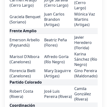
(Cerro
(Cerro Largo)
(Cerro Largo)
Largo)
Juan Carlos
Mónica Vaz
Graciela Benquet
Brandon
Martins
(Soriano)
(Artigas)
(Artigas)
Frente Amplio
Javier
Emerson Arbello
Beatriz Peña
Heredero
(Paysandú)
(Flores)
(Florida)
Karina
Marisol D’Albora
Alfredo Gorla
Sánchez (Río
(Canelones)
(Río Negro)
Negro)
Florencia Bielli
Mary Izaguirre
Gino Pereira
(Canelones)
(Artigas)
(Maldonado)
Partido Colorado
Camila
Robert Costa
José Luis
González
(Rivera)
Pereira (Rivera)
(Rivera)
Coordinación