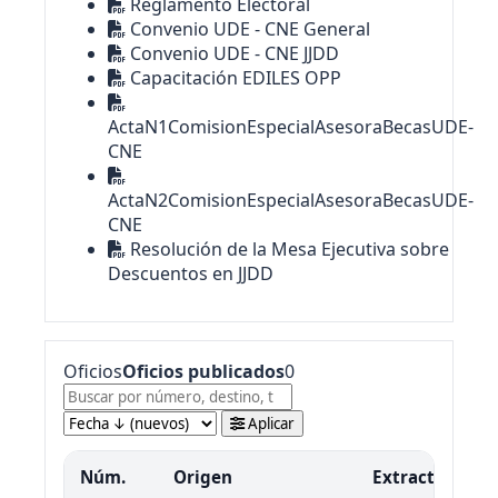
Reglamento Electoral
Convenio UDE - CNE General
Convenio UDE - CNE JJDD
Capacitación EDILES OPP
ActaN1ComisionEspecialAsesoraBecasUDE-
CNE
ActaN2ComisionEspecialAsesoraBecasUDE-
CNE
Resolución de la Mesa Ejecutiva sobre
Descuentos en JJDD
Oficios
Oficios publicados
0
Aplicar
Núm.
Origen
Extracto
De