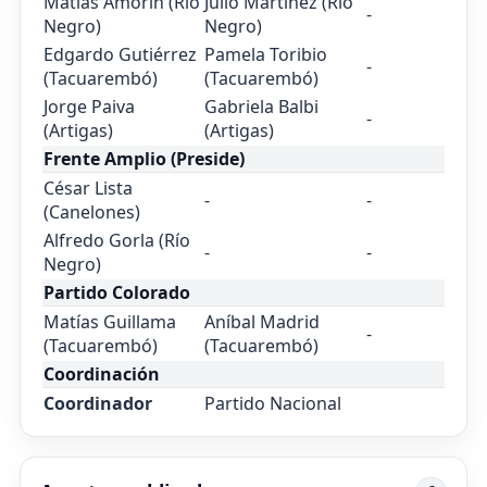
Matías Amorín (Río
Julio Martínez (Río
-
Negro)
Negro)
Edgardo Gutiérrez
Pamela Toribio
-
(Tacuarembó)
(Tacuarembó)
Jorge Paiva
Gabriela Balbi
-
(Artigas)
(Artigas)
Frente Amplio (Preside)
César Lista
-
-
(Canelones)
Alfredo Gorla (Río
-
-
Negro)
Partido Colorado
Matías Guillama
Aníbal Madrid
-
(Tacuarembó)
(Tacuarembó)
Coordinación
Coordinador
Partido Nacional